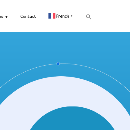
French
es
Contact
▼