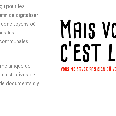
çu pour les
fin de digitaliser
s concitoyens où
ans les
 communales
tème unique de
inistratives de
 de documents s'y