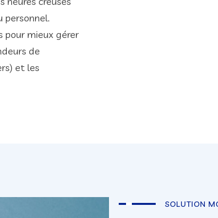
es heures creuses
 personnel.​
s pour mieux gérer
ndeurs de
s) et les
SOLUTION M