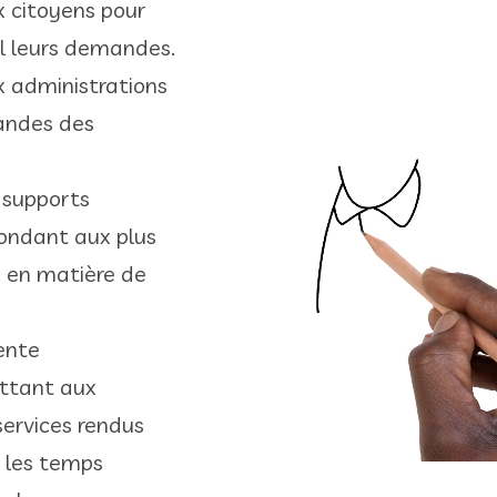
 citoyens pour
l leurs demandes.​
 administrations
mandes des
 supports
épondant aux plus
 en matière de
tente
ttant aux
services rendus
 les temps