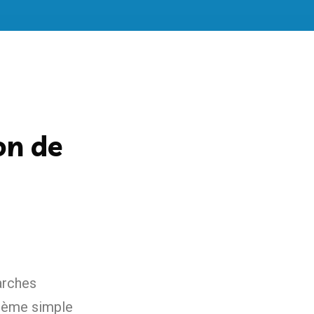
on de
arches
stème simple