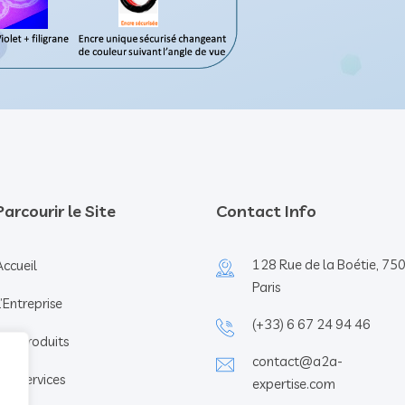
Parcourir le Site
Contact Info
128 Rue de la Boétie, 75
Accueil
Paris
L’Entreprise
(+33) 6 67 24 94 46
Nos Produits
contact@a2a-
Nos services
expertise.com