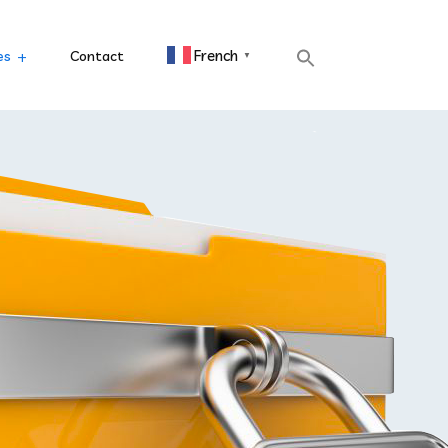
French
es
Contact
▼