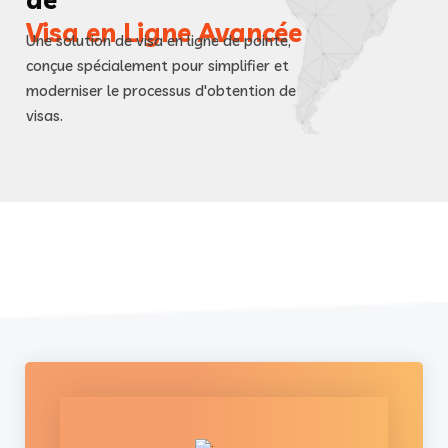
Visa en Ligne Avancée
Une solution de visa en ligne de pointe,
conçue spécialement pour simplifier et
moderniser le processus d'obtention de
visas.