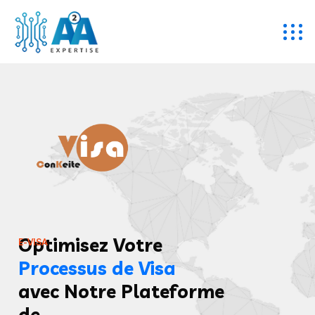
Optimisez Votre
E
-
V
I
S
A
Processus de Visa
avec Notre Plateforme
de