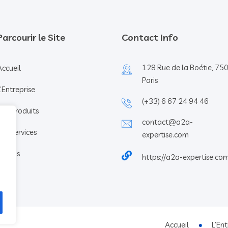
Parcourir le Site
Contact Info
128 Rue de la Boétie, 75
Accueil
Paris
L’Entreprise
(+33) 6 67 24 94 46
Nos Produits
contact@a2a-
Nos services
expertise.com
Join Us
https://a2a-expertise.co
Accueil
L’Ent