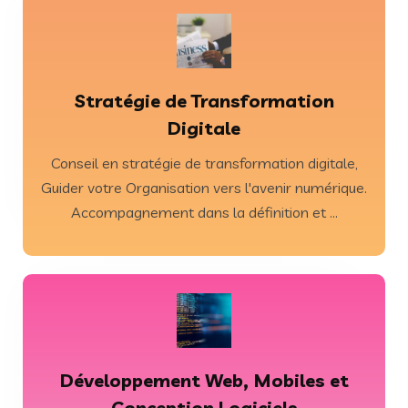
EN SAVOIR PLUS
facettes ...
Stratégie de Transformation
comprendre votre entreprise sous toutes ses
Digitale
digitale. Notre première étape consiste à
Conseil en stratégie de transformation digitale,
besoins spécifiques en matière de transformation
Guider votre Organisation vers l'avenir numérique.
Chaque entreprise a ses propres défis, objectifs et
Accompagnement dans la définition et ...
Comprendre Vos Besoins uniques
EN SAVOIR PLUS
Développement Web, Mobiles et
mesure est bien plus qu'une solution - c'est une ...
Conception Logiciels
essentielles, le développement de logiciel sur