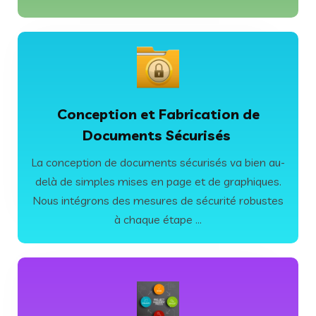
Évaluer et Comprendre
EN SAVOIR PLUS
Conception et Fabrication de
l'utilisation de filigranes, de codes QR sécurisés ...
Documents Sécurisés
falsification de vos documents. Cela inclut
La conception de documents sécurisés va bien au-
visuelles et techniques pour empêcher la
delà de simples mises en page et de graphiques.
Nous mettons en place des mesures de sécurité
Nous intégrons des mesures de sécurité robustes
Protection contre la Falsification
à chaque étape ...
EN SAVOIR PLUS