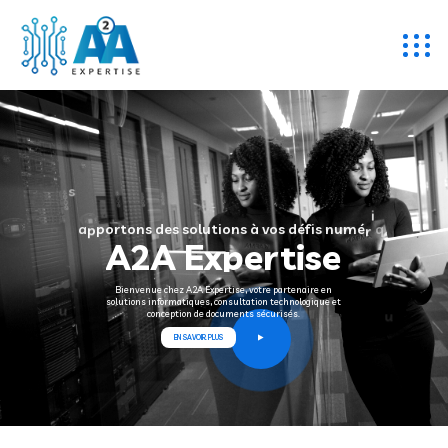
N
e
o
u
s
a
p
p
o
r
t
o
n
s
d
e
s
s
o
l
u
t
i
o
n
s
à
v
o
s
d
é
f
i
s
n
u
m
é
r
i
q
u
s
A2A Expertise
Bienvenue chez A2A Expertise, votre partenaire en
solutions informatiques, consultation technologique et
conception de documents sécurisés.
EN SAVOIR PLUS