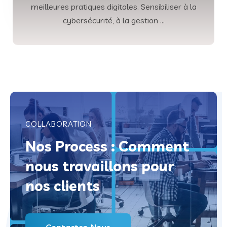
meilleures pratiques digitales. Sensibiliser à la
Éduquer, Habiliter, Innover
cybersécurité, à la gestion ...
Formation en Informatique :
COLLABORATION
Nos Process : Comment
nous travaillons pour
nos clients